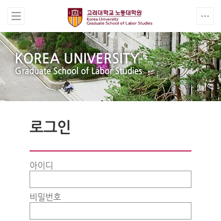
KOREA UNIVERSITY
Graduate School of Labor Studies
로그인
아이디
비밀번호