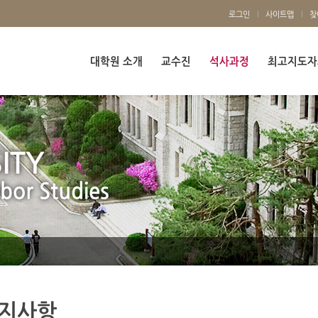
로그인
사이트맵
찾
대학원 소개
교수진
석사과정
최고지도자
ITY
bor Studies
공지사항