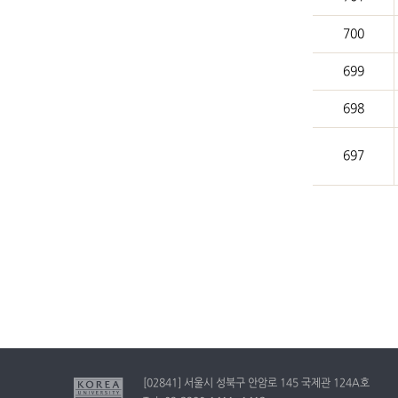
700
699
698
697
[02841] 서울시 성북구 안암로 145 국제관 124A호