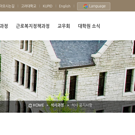
Language
아오시는길
고려대학교
KUPID
English
과정
근로복지정책과정
교우회
대학원 소식
HOME
석사과정
석사 공지사항