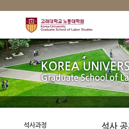
KOREA UNIVERS
Graduate School of La
석사과정
석사 